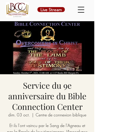
Live Stream
Service du 9e
anniversaire du Bible
Connection Center
dim. 03 oct.
  |  
Centre de connexion biblique
Et ils l'ont vaincu par le Sang de l'Agneau et
par la Parole de leur témoignage. (Apocalypse