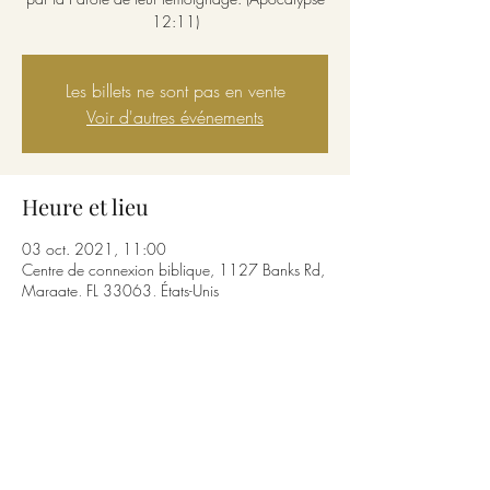
12:11)
Les billets ne sont pas en vente
Voir d'autres événements
Heure et lieu
03 oct. 2021, 11:00
Centre de connexion biblique, 1127 Banks Rd,
Margate, FL 33063, États-Unis
Partager cet événement