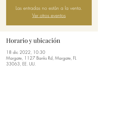
Las entradas no están a la venta.
Ver otros eventos
Horario y ubicación
18 dic 2022, 10:30
Margate, 1127 Banks Rd, Margate, FL
33063, EE. UU.
Compartir este evento