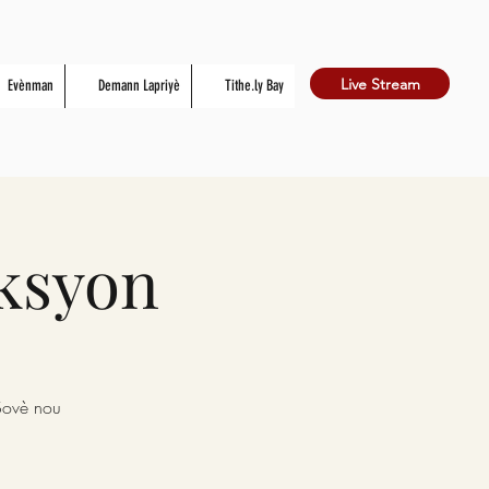
Live Stream
Evènman
Demann Lapriyè
Tithe.ly Bay
ksyon
Sovè nou