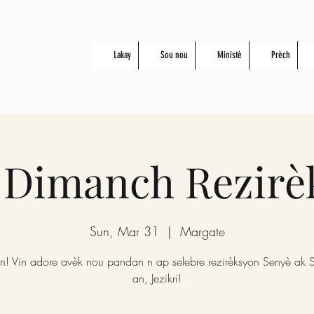
Lakay
Sou nou
Ministè
Prèch
s Dimanch Rezirè
Sun, Mar 31
  |  
Margate
van! Vin adore avèk nou pandan n ap selebre rezirèksyon Senyè ak 
an, Jezikri!