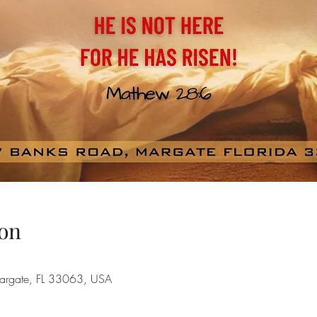
on
argate, FL 33063, USA