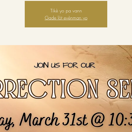
Tikè yo pa vann
Gade lòt evènman yo